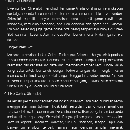
4. IDNLive Shienslot
Live number Shienslot menghadirkan game tradisional yang meningkatkan
nostalgia pecinta taruhan online akan permainan jaman dulu. Live number
Shienslot memiliki banyak permainan seru seperti game suwit khas
Indonesia, kemudian samgong, ada juga gongball dan game seru lainnya.
Mainkan sekarang juga game online hits paling terpercaya hanya di Shien
Slot dan raih kesempatan mendapatkan bonus menarik dari game live
number.
5. Togel Shien Slot
Mainkan permainan Lotto Online Terlengkap Shienslot hanya untuk pecinta
tebak nomor berhadiah. Dengan sistem enkripsi tingkat tinggi menjamin
keamanan dan kerahasiaan data dari member-member kami. Untuk kalian
yang suka untuk bertaruh dengan keberuntungan dan mungkin kalian
mempunyai mimpi yang spesial, jangan tunggu lama untuk memanfaatkan
itu semua. Dapatkan cuan dengan modal ceban jadi jutawan. Main bersama
ShienClubBoy & ShienClubGirl di Shienslot.
6. Live Casino Shienslot
Keseruan permainan taruhan casino kini bisa kamu mainkan di rumah hanya
menggunakan smartphone. Tidak kalah seru dari casino konvensional dan
terasa lebih nyata, permainan live casino menyajikan pengalaman berbeda
melalui situs terpercaya Shienslot. Banyak pilihan game casino terpopuler
saat ini seperti Baccarat, Roulette, Sic Bo, Blackjack, Dragon Tiger dan
Banyak game slots terbaik lainnya hadir dengan tampilan menarik