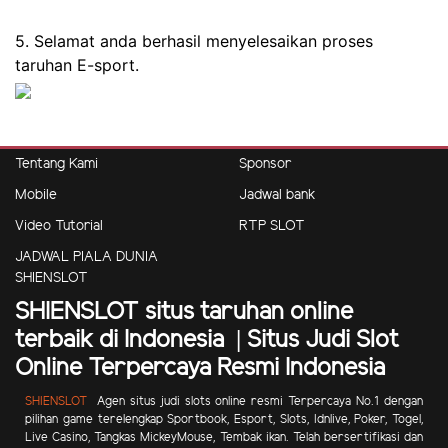
5. Selamat anda berhasil menyelesaikan proses
taruhan E-sport.
Tentang Kami
Sponsor
Mobile
Jadwal bank
Video Tutorial
RTP SLOT
JADWAL PIALA DUNIA
SHIENSLOT
SHIENSLOT situs taruhan online
terbaik di Indonesia | Situs Judi Slot
Online Terpercaya Resmi Indonesia
SHIENSLOT
Agen situs judi slots online resmi Terpercaya No.1 dengan
pilihan game terelengkap Sportbook, Esport, Slots, Idnlive, Poker, Togel,
Live Casino, Tangkas MickeyMouse, Tembak ikan.
Telah bersertifikasi dan