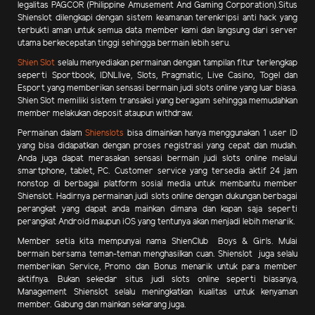
legalitas PAGCOR (Philippine Amusement And Gaming Corporation).Situs
Shienslot dilengkapi dengan sistem keamanan terenkripsi anti hack yang
terbukti aman untuk semua data member kami dan langsung dari server
utama berkecepatan tinggi sehingga bermain lebih seru.
Shien Slot
selalu menyediakan permainan dengan tampilan fitur terlengkap
seperti Sportbook, IDNLlive, Slots, Pragmatic, Live Casino, Togel dan
Esport yang memberikan sensasi bermain judi slots online yang luar biasa.
Shien Slot memiliki sistem transaksi yang beragam sehingga memudahkan
member melakukan deposit ataupun withdraw.
Permainan dalam
Shienslots
bisa dimainkan hanya menggunakan 1 user ID
yang bisa didapatkan dengan proses registrasi yang cepat dan mudah.
Anda juga dapat merasakan sensasi bermain judi slots online melalui
smartphone, tablet, PC. Customer service yang tersedia aktif 24 jam
nonstop di berbagai platform sosial media untuk membantu member
Shienslot. Hadirnya permainan judi slots online dengan dukungan berbagai
perangkat yang dapat anda mainkan dimana dan kapan saja seperti
perangkat Android maupun iOS yang tentunya akan menjadi lebih menarik.
Member setia kita mempunyai nama ShienClub Boys & Girls. Mulai
bermain bersama teman-teman menghasilkan cuan.
Shienslot juga selalu
memberikan Service, Promo dan Bonus menarik
untuk para member
aktifnya. Bukan sekedar situs judi slots online seperti biasanya,
Management Shienslot selalu meningkatkan kualitas untuk kenyaman
member. Gabung dan mainkan sekarang juga.