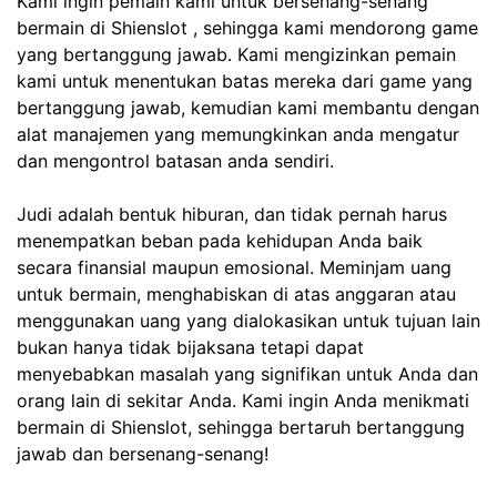
Kami ingin pemain kami untuk bersenang-senang
bermain di Shienslot , sehingga kami mendorong game
yang bertanggung jawab. Kami mengizinkan pemain
kami untuk menentukan batas mereka dari game yang
bertanggung jawab, kemudian kami membantu dengan
alat manajemen yang memungkinkan anda mengatur
dan mengontrol batasan anda sendiri.
Judi adalah bentuk hiburan, dan tidak pernah harus
menempatkan beban pada kehidupan Anda baik
secara finansial maupun emosional. Meminjam uang
untuk bermain, menghabiskan di atas anggaran atau
menggunakan uang yang dialokasikan untuk tujuan lain
bukan hanya tidak bijaksana tetapi dapat
menyebabkan masalah yang signifikan untuk Anda dan
orang lain di sekitar Anda. Kami ingin Anda menikmati
bermain di Shienslot, sehingga bertaruh bertanggung
jawab dan bersenang-senang!